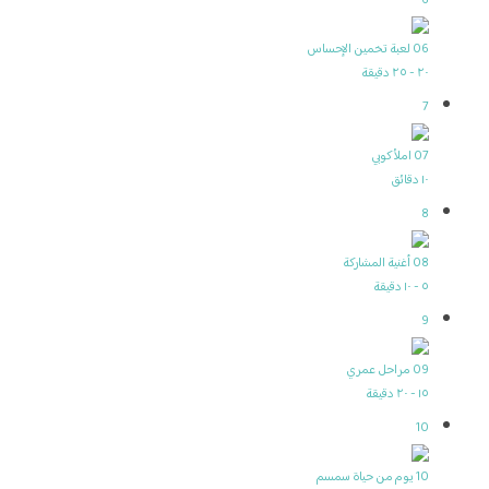
6
06 لعبة تخمين الإحساس
٢٠ - ٢٥ دقيقة
7
07 املأ كوبي
١٠ دقائق
8
08 أغنية المشاركة
٥ - ١٠ دقيقة
9
09 مراحل عمري
١٥ - ٢٠ دقيقة
10
10 يوم من حياة سمسم