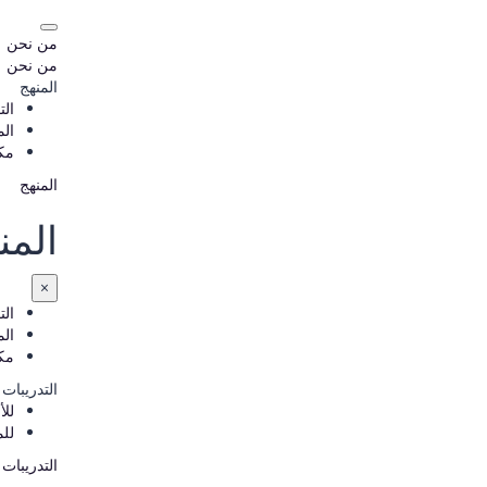
من نحن
من نحن
المنهج
الت
ال
مك
المنهج
المن
×
الت
ال
مك
التدريبات 
للأ
لل
التدريبات 